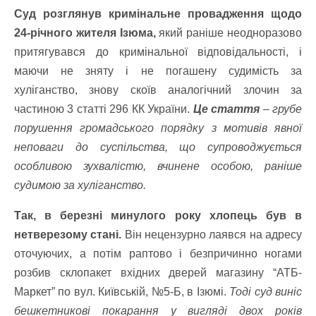
Суд розглянув кримінальне провадження щодо
24-річного жителя Ізюма,
який раніше неодноразово
притягувався до кримінальної відповідальності, і
маючи не зняту і не погашену судимість за
хуліганство, знову скоїв аналогічний злочин за
частиною 3 статті 296 КК України.
Це стаття
– грубе
порушення громадського порядку з мотивів явної
неповаги до суспільства, що супроводжується
особливою зухвалістю, вчинене особою, раніше
судимою за хуліганство.
Так, в березні минулого року хлопець був в
нетверезому стані.
Він нецензурно лаявся на адресу
оточуючих, а потім раптово і безпричинно ногами
розбив склопакет вхідних дверей магазину “АТБ-
Маркет” по вул. Київській, №5-Б, в Ізюмі.
Тоді суд виніс
бешкетникові покарання у вигляді двох років