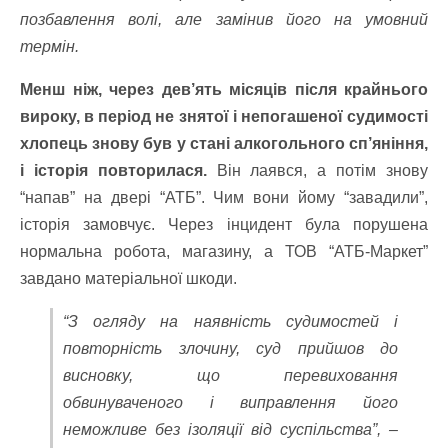
позбавлення волі, але замінив його на умовний
термін.
Менш ніж, через дев’ять місяців після крайнього
вироку, в період не знятої і непогашеної судимості
хлопець знову був у стані алкогольного сп’яніння,
і історія повторилася.
Він лаявся, а потім знову
“напав” на двері “АТБ”. Чим вони йому “завадили”,
історія замовчує. Через інцидент була порушена
нормальна робота, магазину, а ТОВ “АТБ-Маркет”
завдано матеріальної шкоди.
“З огляду на наявність судимостей і
повторність злочину, суд прийшов до
висновку, що перевиховання
обвинуваченого і виправлення його
неможливе без ізоляції від суспільства”, –