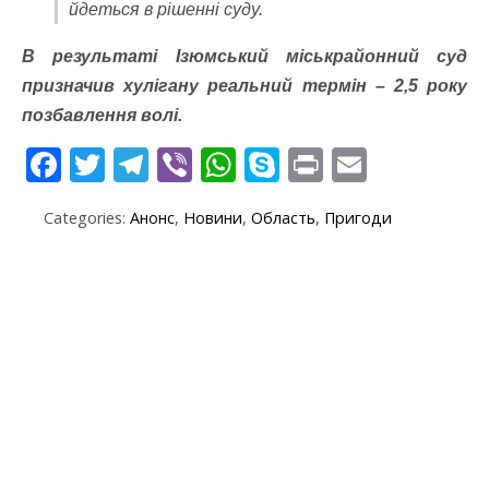
йдеться в рішенні суду.
В результаті Ізюмський міськрайонний суд
призначив хулігану реальний термін – 2,5 року
позбавлення волі.
F
T
T
Vi
W
S
Pr
E
ac
w
el
b
h
k
in
m
Categories:
Анонс
,
Новини
,
Область
,
Пригоди
e
itt
e
er
at
y
t
ai
b
er
gr
s
p
l
o
a
A
e
o
m
p
k
p