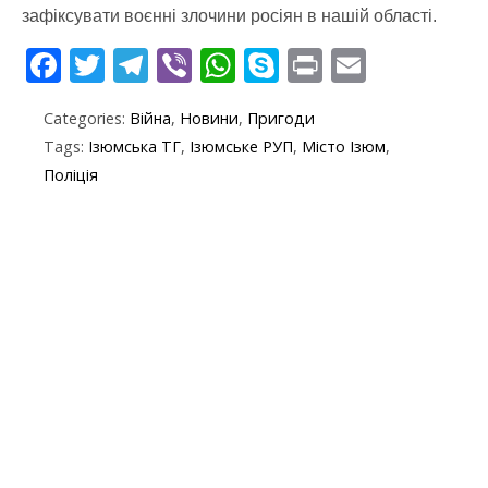
зафіксувати воєнні злочини росіян в нашій області.
F
T
T
Vi
W
S
Pr
E
ac
w
el
b
h
k
in
m
Categories:
Війна
,
Новини
,
Пригоди
e
itt
e
er
at
y
t
ai
Tags:
Ізюмська ТГ
,
Ізюмське РУП
,
Місто Ізюм
,
b
er
gr
s
p
l
Поліція
o
a
A
e
o
m
p
k
p