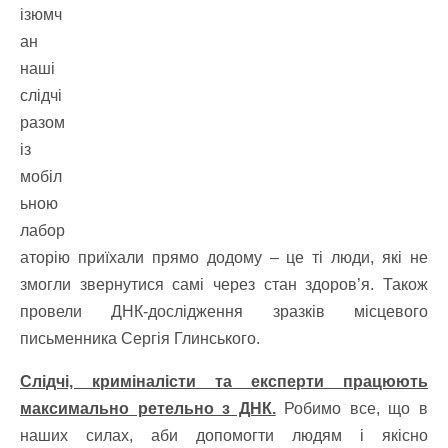
ізюмч
ан
наші
слідчі
разом
із
мобіл
ьною
лабор
аторію приїхали прямо додому – це ті люди, які не
змогли звернутися самі через стан здоров’я. Також
провели ДНК-дослідження зразків місцевого
письменника Сергія Глинського.
Слідчі, криміналісти та експерти працюють
максимально ретельно з ДНК.
Робимо все, що в
наших силах, аби допомогти людям і якісно