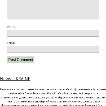
Name
Email
News UKRAINE
Цитування і відтворення будь-яких матеріалів або їх фрагментів в Інтернеті
з веб-сайта "Ізюм Інформаційний" або його каналів і сторінок в
соцмережах дозволено лише з умовою відкритого для пошукових систем
гіперпосилання на відповідний матеріал не нижче першого абзацу.
Цитування, використання і відтворення матеріалів в оффлайн-медіа (в т.ч.