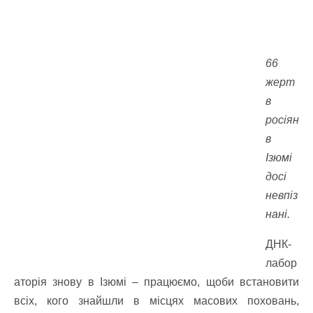
66
жерт
в
росіян
в
Ізюмі
досі
невпіз
нані.
ДНК-
лабор
аторія знову в Ізюмі – працюємо, щоби встановити
всіх, кого знайшли в місцях масових поховань,