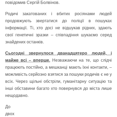
повідомив Сергій Болвінов.
Родичі закатованих і вбитих росіянами людей
продовжують звертатися до поліції в пошуках
інформації. Ті, хто досі не відшукав рідних, здають
свої генетичні зразки – співпадіння шукаємо серед
знайдених останків.
Сьогодні звернулося дванадцятеро людей, і
майже всі – вперше.
Незважаючи на те, що слідчі
працюють постійно, а мешканці мають їхні контакти, –
можливість серйозно взятися за пошуки родичів є не у
всіх. Через щільні обстріли, гуманітарну ситуацію та
інші обставини багато хто повернувся до міста лише
нещодавно.
До
двох