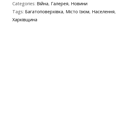
Categories:
Війна
,
Галерея
,
Новини
e
itt
e
er
at
y
t
ai
Tags:
Багатоповерхівка
,
Місто Ізюм
,
Населення
,
b
er
gr
s
p
l
Харківщина
o
a
A
e
o
m
p
k
p