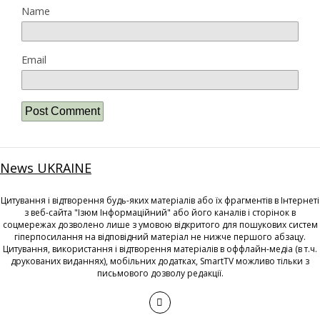
Name
Email
News UKRAINE
Цитування і відтворення будь-яких матеріалів або їх фрагментів в Інтернеті
з веб-сайта "Ізюм Інформаційний" або його каналів і сторінок в
соцмережах дозволено лише з умовою відкритого для пошукових систем
гіперпосилання на відповідний матеріал не нижче першого абзацу.
Цитування, використання і відтворення матеріалів в оффлайн-медіа (в т.ч.
друкованих виданнях), мобільних додатках, SmartTV можливо тільки з
письмового дозволу редакції.