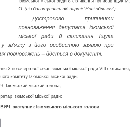
Ізюмської міської ради 8 скликання написав Іщук М.
О.
(він балотувався від партії “Нові обличчя”).
Достроково припинити
повноваження депутата Ізюмської
міської ради 8 скликання Іщука
 у зв’язку з його особистою заявою про
х повноважень – йдеться в документі.
ння 3 позачергової сесії Ізюмської міської ради VІІІ скликання,
ого комітету Ізюмської міської ради:
 Ізюмський міський голова;
ретар Ізюмської міської ради;
, заступник Ізюмського міського голови.
E
m