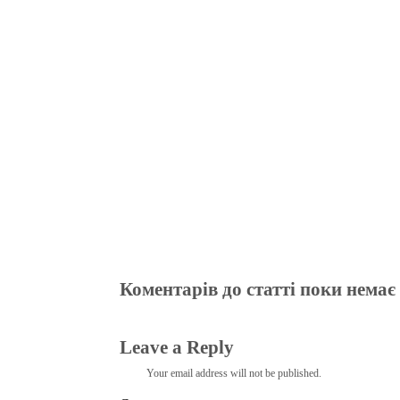
bo
tte
gr
r
ts
pe
t
ok
r
a
A
m
pp
Коментарів до статті поки немає
Leave a Reply
Your email address will not be published.