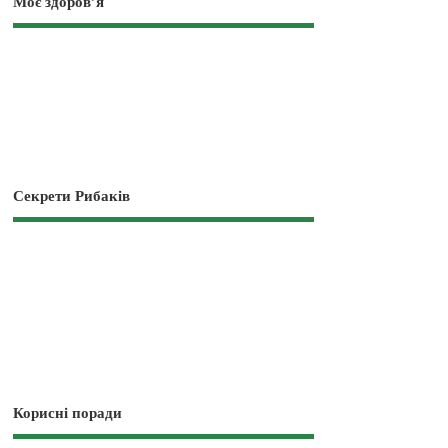
Моє здоров’я
Секрети Рибаків
Корисні поради