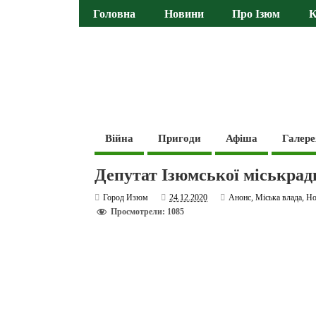
Головна
Новини
Про Ізюм
К
Війна
Пригоди
Афіша
Галере
Депутат Ізюмської міськрад
Город Изюм
24.12.2020
Анонс
,
Міська влада
,
Но
Просмотрели: 1085