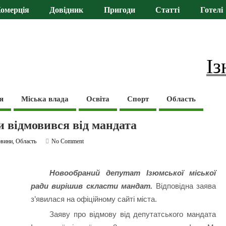
омерція
Довідник
Пригоди
Статті
Готелі
Із
я
Міська влада
Освіта
Спорт
Область
и відмовився від мандата
вини
,
Область
No Comment
Новообраний депутат Ізюмської міської
ради вирішив скласти мандат.
Відповідна заява
з’явилася на офіційному сайті міста.
Заяву про відмову від депутатського мандата