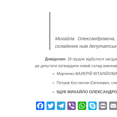
Михайла Олександровича,
складення ним депутатськи
Довідково
: 18 грудня відбулося засіда
де депутати затвердили новий склад виконавч
Марченко ВАЛЕРІЙ ВІТАЛІЙОВИЧ,
Петров Костянтин Євгенович, сек
ІЩУК МИХАЙЛО ОЛЕКСАНДРОВИЧ
Fa
T
Te
Vi
W
S
Pr
ce
wi
le
be
ha
ky
in