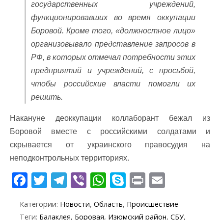
государственных учреждений,
функционировавших во время оккупации
Боровой. Кроме того, «должностное лицо»
организовывало представление запросов в
РФ, в которых отмечал потребности этих
предприятий и учреждений, с просьбой,
чтобы российские власти помогли их
решить.
Накануне деоккупации коллаборант бежал из
Боровой вместе с российскими солдатами и
скрывается от украинского правосудия на
неподконтрольных территориях.
F
T
T
Vi
W
S
Pr
E
ac
w
el
b
h
k
in
m
Категории:
Новости
,
Область
,
Происшествие
e
itt
e
er
at
y
t
ai
Теги:
Балаклея
,
Боровая
,
Изюмский район
,
СБУ
,