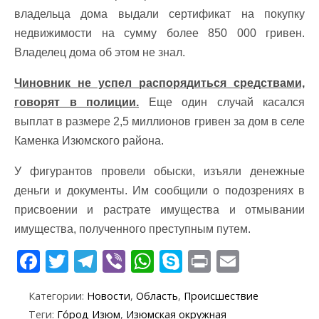
владельца дома выдали сертификат на покупку
недвижимости на сумму более 850 000 гривен.
Владелец дома об этом не знал.
Чиновник не успел распорядиться средствами,
говорят в полиции.
Еще один случай касался
выплат в размере 2,5 миллионов гривен за дом в селе
Каменка Изюмского района.
У фигурантов провели обыски, изъяли денежные
деньги и документы. Им сообщили о подозрениях в
присвоении и растрате имущества и отмывании
имущества, полученного преступным путем.
F
T
T
Vi
W
S
Pr
E
ac
w
el
b
h
k
in
m
Категории:
Новости
,
Область
,
Происшествие
e
itt
e
er
at
y
t
ai
Теги:
Го́род Изюм
,
Изюмская окружная