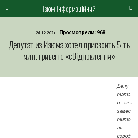
Ізюм Інформаційний
Просмотрели: 968
26.12.2024
Депутат из Изюма хотел присвоить 5-ть
млн. гривен с «єВідновлення»
Депу
тата
и экс-
замес
тите
ля
город