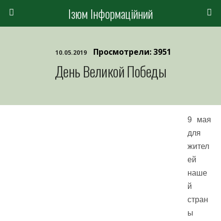
Ізюм Інформаційний
Просмотрели: 3951
10.05.2019
День Великой Победы
9 мая
для
жител
ей
наше
й
стран
ы