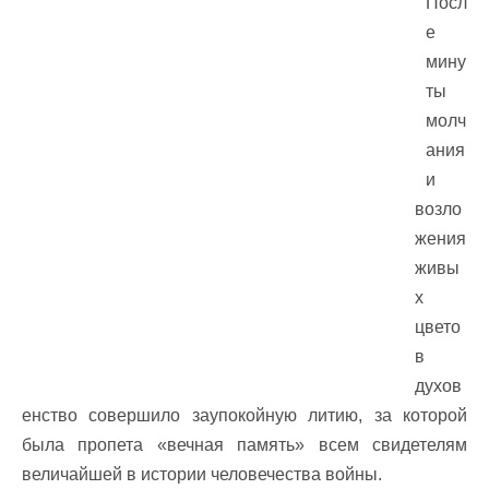
Посл
е
мину
ты
молч
ания
и
возло
жения
живы
х
цвето
в
духов
енство совершило заупокойную литию, за которой
была пропета «вечная память» всем свидетелям
величайшей в истории человечества войны.