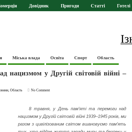
омерція
Довідник
Пригоди
Статті
Готелі
Із
я
Міська влада
Освіта
Спорт
Область
ад нацизмом у Другій світовій війні –
овини
,
Область
No Comment
8 травня, у День пам’яті та перемоги над
нацизмом у Другій світовій війні 1939–1945 років, ми
разом з цивілізованим світом вшановуємо пам’ять
тих, хто віддав життя заради миру та безпеки у