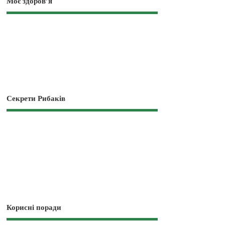
Моє здоров’я
Секрети Рибаків
Корисні поради