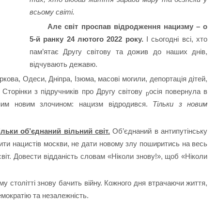
всьому світі.
Але світ проспав відродження нацизму – о
5-й ранку 24 лютого 2022 року.
І сьогодні всі, хто
пам’ятає Другу світову та дожив до наших днів,
відчувають дежавю.
кова, Одеси, Дніпра, Ізюма, масові могили, депортація дітей,
. Сторінки з підручників про Другу світову
осія повернула в
р
жним новим злочином: нацизм відродився.
Тільки з новим
тільки об’єднаний вільний світ.
Об’єднаний в антипутінську
нити нацистів москви, не дати новому злу поширитись на весь
світ. Довести відданість словам «Ніколи знову!», щоб «Ніколи
-му столітті знову бачить війну. Кожного дня втрачаючи життя,
мократію та незалежність.