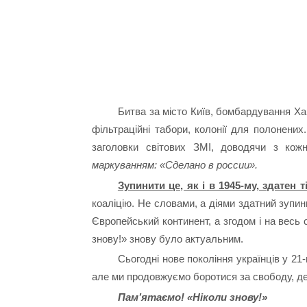
Битва за місто Київ, бомбардування Хар
фільтраційні табори, колонії для полонених
заголовки світових ЗМІ, доводячи з ко
маркуванням: «Сделано в россии».
Зупинити це, як і в 1945-му, здатен 
коаліцію. Не словами, а діями здатний зупи
Європейський континент, а згодом і на весь 
знову!» знову було актуальним.
Сьогодні нове покоління українців у 21
але ми продовжуємо боротися за свободу, де
Пам’ятаємо! «Ніколи знову!»