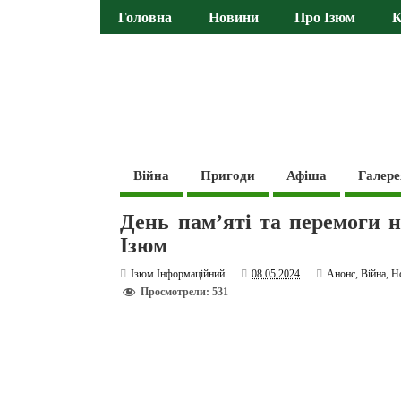
Головна
Новини
Про Ізюм
К
Війна
Пригоди
Афіша
Галере
День пам’яті та перемоги н
Ізюм
Ізюм Інформаційний
08.05.2024
Анонс
,
Війна
,
Н
Просмотрели: 531