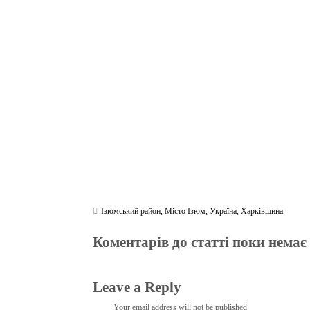
ce
wi
le
be
ha
ky
in
bo
tte
gr
r
ts
pe
t
ok
r
a
A
m
pp
Ізюмський район
,
Місто Ізюм
,
Україна
,
Харківщина
Коментарів до статті поки немає
Leave a Reply
Your email address will not be published.