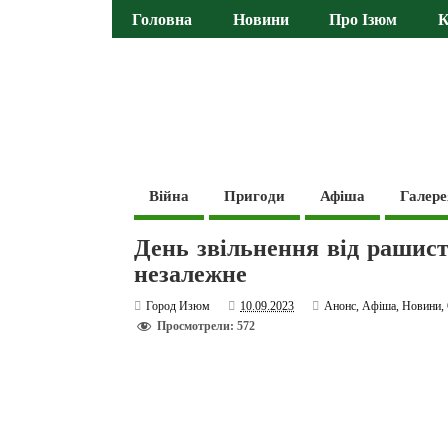
Головна
Новини
Про Ізюм
К
Війна
Пригоди
Афіша
Галере
День звільнення від рашистс
незалежне
Город Изюм
10.09.2023
Анонс
,
Афіша
,
Новини
,
Просмотрели: 572