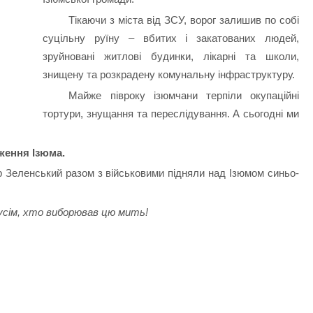
Тікаючи з міста від ЗСУ, ворог залишив по собі
суцільну руїну – вбитих і закатованих людей,
зруйновані житлові будинки, лікарні та школи,
знищену та розкрадену комунальну інфраструктуру.
Майже півроку ізюмчани терпіли окупаційні
тортури, знущання та переслідування. А сьогодні ми
ження Ізюма.
р Зеленський разом з військовими підняли над Ізюмом синьо-
усім, хто виборював цю мить!