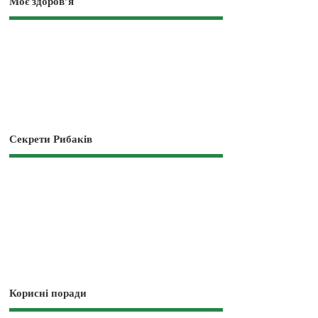
Моє здоров’я
Секрети Рибаків
Корисні поради