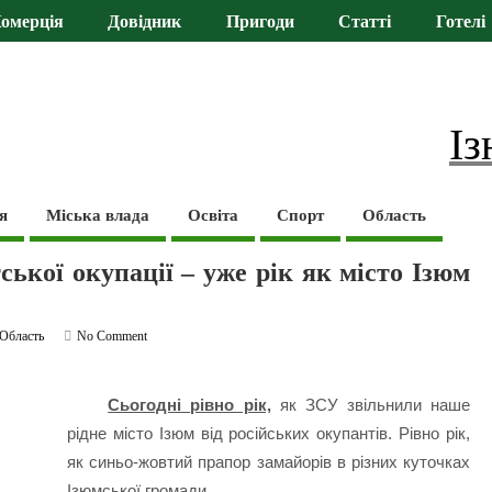
омерція
Довідник
Пригоди
Статті
Готелі
Із
я
Міська влада
Освіта
Спорт
Область
ької окупації – уже рік як місто Ізюм
Область
No Comment
Сьогодні рівно рік,
як ЗСУ звільнили наше
рідне місто Ізюм від російських окупантів. Рівно рік,
як синьо-жовтий прапор замайорів в різних куточках
Ізюмської громади.