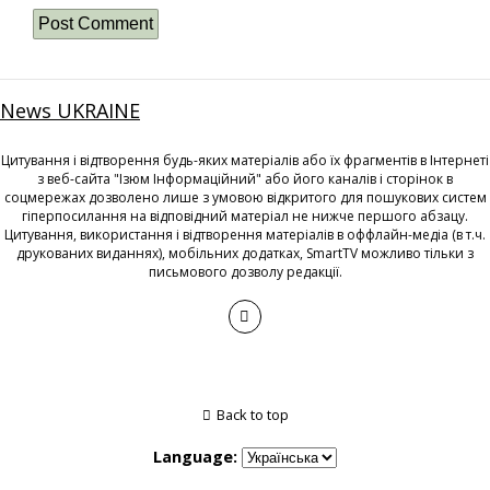
News UKRAINE
Цитування і відтворення будь-яких матеріалів або їх фрагментів в Інтернеті
з веб-сайта "Ізюм Інформаційний" або його каналів і сторінок в
соцмережах дозволено лише з умовою відкритого для пошукових систем
гіперпосилання на відповідний матеріал не нижче першого абзацу.
Цитування, використання і відтворення матеріалів в оффлайн-медіа (в т.ч.
друкованих виданнях), мобільних додатках, SmartTV можливо тільки з
письмового дозволу редакції.
Back to top
Language: