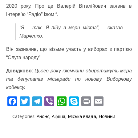
2020 року. Про це Валерій Віталійович заявив в
інтерв’ю “Радіо” Ізюм “.
“Я – так. Я піду в мери міста”, – сказав
Марченко.
Він зазначив, що візьме участь у виборах з партією
“Слуга народу”.
Довідково
:
Цього року ізюмчани обиратимуть мера
та депутатів міськради по новому Виборчому
кодексу.
F
T
T
Vi
W
S
Pr
E
ac
w
el
b
h
k
in
m
Categories:
Анонс
,
Афіша
,
Міська влада
,
Новини
e
itt
e
er
at
y
t
ai
b
er
gr
s
p
l