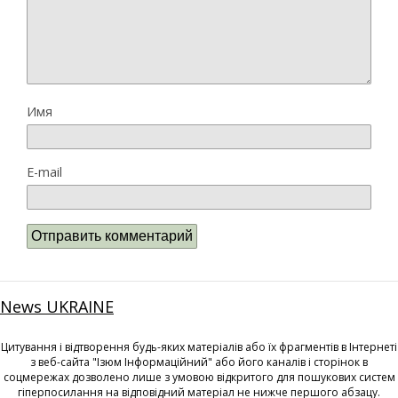
Имя
E-mail
News UKRAINE
Цитування і відтворення будь-яких матеріалів або їх фрагментів в Інтернеті
з веб-сайта "Ізюм Інформаційний" або його каналів і сторінок в
соцмережах дозволено лише з умовою відкритого для пошукових систем
гіперпосилання на відповідний матеріал не нижче першого абзацу.