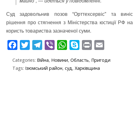
майно”, — йдеться у повідомленні.
Суд задовольнив позов “Орттехсервіс” та виніс
рішення про стягнення з Міністерства юстиції РФ на
користь товариства зазначеної суми.
F
T
T
Vi
W
S
Pr
E
ac
w
el
b
h
k
in
m
Categories:
Війна
,
Новини
,
Область
,
Пригоди
e
itt
e
er
at
y
t
ai
Tags:
Ізюмський район
,
суд
,
Харківщина
b
er
gr
s
p
l
o
a
A
e
o
m
p
k
p