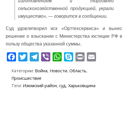
изготовлением и торговлей
сельскохозяйственной продукцией, украли
имущество», — говорится в сообщении.
Суд удовлетворил иск «Орттехсервиса» и вынес
решение о взыскании с Министерства юстиции РФ в
пользу общества указанной суммы.
F
T
T
Vi
W
S
Pr
E
ac
w
el
b
h
k
in
m
Категории:
Война
,
Новости
,
Область
,
e
itt
e
er
at
y
t
ai
Происшествие
b
er
gr
s
p
l
Теги:
Изюмский район
,
суд
,
Харьковщина
o
a
A
e
o
m
p
k
p