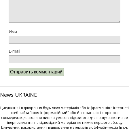
Имя
E-mail
News UKRAINE
Цитування і відтворення будь-яких матеріалів або їх фрагментів в Інтернеті
з веб-сайта "Ізюм Інформаційний" або його каналів і сторінок в
соцмережах дозволено лише з умовою відкритого для пошукових систем
гіперпосилання на відповідний матеріал не нижче першого абзацу.
Цитування, використання і відтворення матеріалів в оффлайн-медіа (в т.ч.