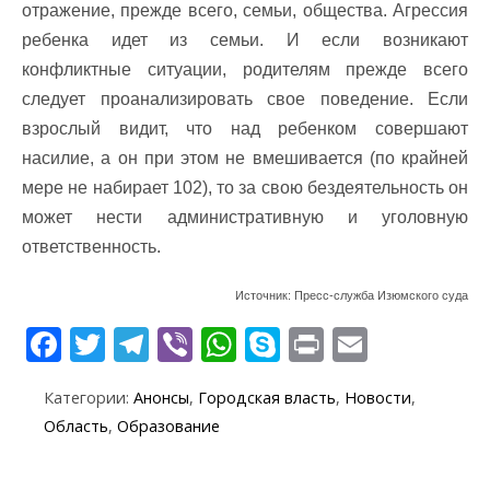
отражение, прежде всего, семьи, общества. Агрессия
ребенка идет из семьи. И если возникают
конфликтные ситуации, родителям прежде всего
следует проанализировать свое поведение. Если
взрослый видит, что над ребенком совершают
насилие, а он при этом не вмешивается (по крайней
мере не набирает 102), то за свою бездеятельность он
может нести административную и уголовную
ответственность.
Источник: Пресс-служба Изюмского суда
F
T
T
Vi
W
S
Pr
E
ac
w
el
b
h
k
in
m
Категории:
Анонсы
,
Городская власть
,
Новости
,
e
itt
e
er
at
y
t
ai
Область
,
Образование
b
er
gr
s
p
l
o
a
A
e