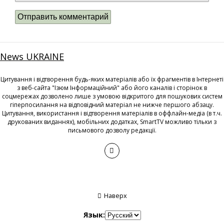
News UKRAINE
Цитування і відтворення будь-яких матеріалів або їх фрагментів в Інтернеті
з веб-сайта "Ізюм Інформаційний" або його каналів і сторінок в
соцмережах дозволено лише з умовою відкритого для пошукових систем
гіперпосилання на відповідний матеріал не нижче першого абзацу.
Цитування, використання і відтворення матеріалів в оффлайн-медіа (в т.ч.
друкованих виданнях), мобільних додатках, SmartTV можливо тільки з
письмового дозволу редакції.
Наверх
Язык: