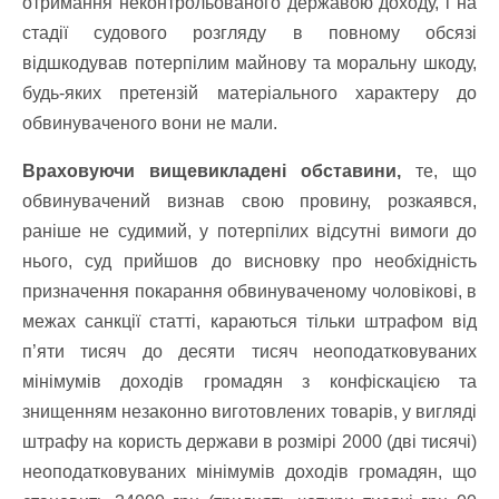
отримання неконтрольованого державою доходу, і на
стадії судового розгляду в повному обсязі
відшкодував потерпілим майнову та моральну шкоду,
будь-яких претензій матеріального характеру до
обвинуваченого вони не мали.
Враховуючи вищевикладені обставини,
те, що
обвинувачений визнав свою провину, розкаявся,
раніше не судимий, у потерпілих відсутні вимоги до
нього, суд прийшов до висновку про необхідність
призначення покарання обвинуваченому чоловікові, в
межах санкції статті, караються тільки штрафом від
п’яти тисяч до десяти тисяч неоподатковуваних
мінімумів доходів громадян з конфіскацією та
знищенням незаконно виготовлених товарів, у вигляді
штрафу на користь держави в розмірі 2000 (дві тисячі)
неоподатковуваних мінімумів доходів громадян, що