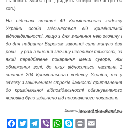
становить 34000 грн (тридцять чотири тисячі грн 00
коп.).
На підставі статті 49 Кримінального кодексу
України особа звільняється від кримінальної
відповідальності, якщо з дня вчинення нею злочину і
до дня набрання Вироком законної сили минуло два
роки – у разі вчинення злочину невеликої тяжкості, за
який передбачене покарання менш суворе, ніж
обмеження волі, до яких відноситься частина 1
статті 204 Кримінального кодексу України, та у
зв’язку з закінченням строків давності притягнення
до кримінальної відповідальності обвинуваченого
чоловіка було звільнено від призначеного покарання.
Джерело:
Ізюмський міськрайонний суд
F
T
T
Vi
W
S
Pr
E