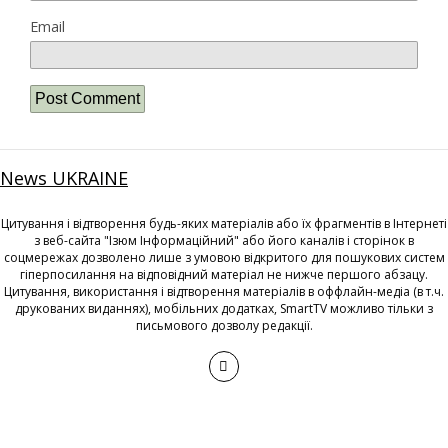
Email
News UKRAINE
Цитування і відтворення будь-яких матеріалів або їх фрагментів в Інтернеті
з веб-сайта "Ізюм Інформаційний" або його каналів і сторінок в
соцмережах дозволено лише з умовою відкритого для пошукових систем
гіперпосилання на відповідний матеріал не нижче першого абзацу.
Цитування, використання і відтворення матеріалів в оффлайн-медіа (в т.ч.
друкованих виданнях), мобільних додатках, SmartTV можливо тільки з
письмового дозволу редакції.