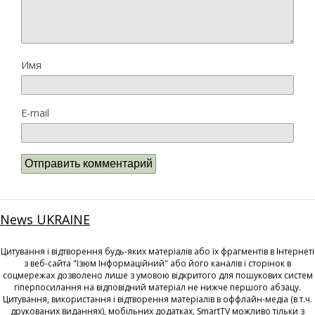
Имя
E-mail
News UKRAINE
Цитування і відтворення будь-яких матеріалів або їх фрагментів в Інтернеті
з веб-сайта "Ізюм Інформаційний" або його каналів і сторінок в
соцмережах дозволено лише з умовою відкритого для пошукових систем
гіперпосилання на відповідний матеріал не нижче першого абзацу.
Цитування, використання і відтворення матеріалів в оффлайн-медіа (в т.ч.
друкованих виданнях), мобільних додатках, SmartTV можливо тільки з