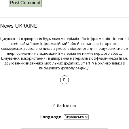
News UKRAINE
Цитування і відтворення будь-яких матеріалів або їх фрагментів в Інтернеті
з веб-сайта "Ізюм Інформаційний" або його каналів і сторінок в
соцмережах дозволено лише з умовою відкритого для пошукових систем
гіперпосилання на відповідний матеріал не нижче першого абзацу.
Цитування, використання і відтворення матеріалів в оффлайн-медіа (в т.ч.
друкованих виданнях), мобільних додатках, SmartTV можливо тільки з
письмового дозволу редакції.
Back to top
Language: