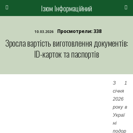
Ізюм Інформаційний
Просмотрели: 338
10.03.2026
Зросла вартість виготовлення документів:
ID-карток та паспортів
З 1
січня
2026
року в
Украї
ні
подор