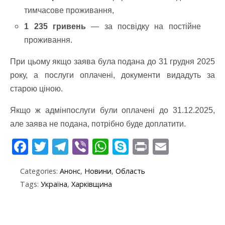
тимчасове проживання,
1 235 гривень
— за посвідку на постійне
проживання.
При цьому якщо заява була подана до 31 грудня 2025
року, а послуги оплачені, документи видадуть за
старою ціною.
Якщо ж адмінпослуги були оплачені до 31.12.2025,
але заява не подана, потрібно буде доплатити.
F
T
T
Vi
W
S
Pr
E
ac
w
el
b
h
k
in
m
Categories:
Анонс
,
Новини
,
Область
e
itt
e
er
at
y
t
ai
Tags:
Україна
,
Харківщина
b
er
gr
s
p
l
o
a
A
e