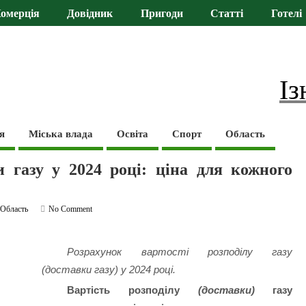
омерція
Довідник
Пригоди
Статті
Готелі
Із
я
Міська влада
Освіта
Спорт
Область
и газу у 2024 році: ціна для кожного
,
Область
No Comment
Розрахунок вартості розподілу газу
(доставки газу) у 2024 році.
Вартість розподілу
(доставки)
газу