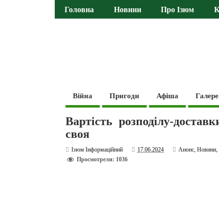
Головна
Новини
Про Ізюм
К
Війна
Пригоди
Афіша
Галере
Вартість розподілу-доставк
своя
Ізюм Інформаційний
17.06.2024
Анонс
,
Новини
Просмотрели: 1036