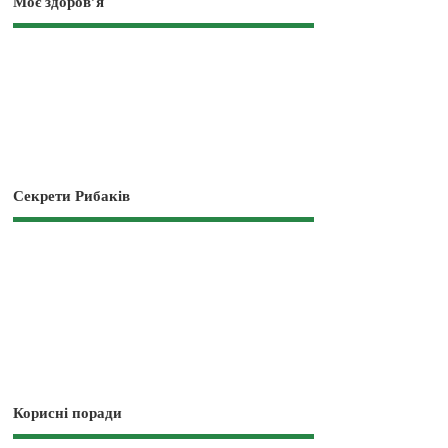
Моє здоров’я
Секрети Рибаків
Корисні поради