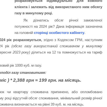
розраховується індивідуально для кожного
клієнта і залежить від використаного ним обсягу
газу в минулому році.
Як дізнатись обсяг річної замовленої
потужності на 2024 рік? Дана інформація зазначена
на головній
сторінці особистого кабінету
.
024 рік розраховується,
згідно з Кодексом ГРМ, наступним
24 рік
(обсяг газу використаний споживачем у минулому
ересня 2023 року)
ділиться на 12 та помножується на тариф
вий рік 1000 куб. м газу.
зподіл газу становитиме:
міс ) * 2,388 грн = 199 грн. на місяць.
нок чи квартиру споживача припинено, або опломбовано
 році відсутній обсяг споживання, мінімальний розмір річної
живача визначається на рівні 39 куб. м. на місяць.