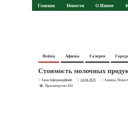
Главная
Новости
О Изюме
Война
Афиша
Галерея
Город
Стоимость молочных продук
Ізюм Інформаційний
14.04.2025
Анонсы
,
Новос
Просмотрели: 632