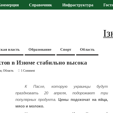
Коммерция
Справочник
Инфраструктура
Гост
Із
ская власть
Образование
Спорт
Область
тов в Изюме стабильно высока
ти
,
Область
1 Comment
К Пасхе, которую украинцы будут
праздновать 20 апреля, подорожают три
популярных продукта.
Цены подскочат на яйца,
мясо и молоко.