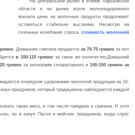
На центральном рынке в Изюме Харьковской
области и на рынке возле железнодорожного
вокзала цены на молочные продукты продолжают
оставаться стабильно высокими. Несмотря на
сезонные колебания спроса,
стоимость молочной
гривен
. Домашняя сметана продается
за 70-75 гривен
за пол
ойдется
в 100-110 гривен
за такое же количество.Домашний
120 гривен
за килограмм сепараторного и
140-150 гривен за
жидается очередное удорожание молочной продукции на 10-
канун праздников, который традиционно наблюдается каждый
ожать также мясо, в том числе говядина и свинина. И хотя
ьны, но в канун Пасхи и майских праздников, когда спрос