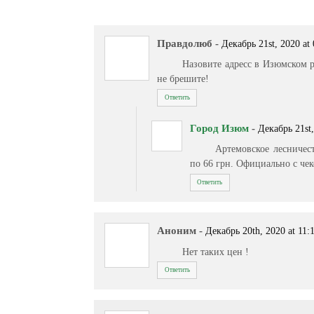
Правдолюб
-
Декабрь 21st, 2020 at
Назовите адресс в Изюмско
не брешите!
Ответить
Город Изюм
-
Декабрь 21st,
Артемовское лесничес
по 66 грн. Официально с че
Ответить
Аноним
-
Декабрь 20th, 2020 at 11:
Нет таких цен !
Ответить