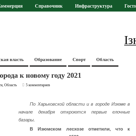
Коммерция
Справочник
Инфраструктура
Гост
Із
ская власть
Образование
Спорт
Область
орода к новому году 2021
ти
,
Область
5 комментариев
По Харьковской области и в городе Изюме в
начале декабря откроются первые елочные
базары.
В Изюмском лесхозе отметили, что к