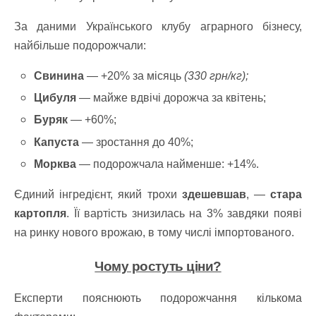
За даними Українського клубу аграрного бізнесу,
найбільше подорожчали:
Свинина
— +20% за місяць
(330 грн/кг);
Цибуля
— майже вдвічі дорожча за квітень;
Буряк
— +60%;
Капуста
— зростання до 40%;
Морква
— подорожчала найменше: +14%.
Єдиний інгредієнт, який трохи
здешевшав
, —
стара
картопля
. Її вартість знизилась на 3% завдяки появі
на ринку нового врожаю, в тому числі імпортованого.
Чому ростуть ціни?
Експерти пояснюють подорожчання кількома