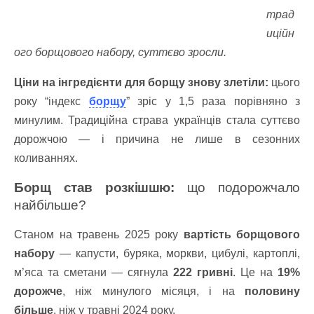
трад
иційн
ого борщового набору, суттєво зросли.
Ціни на інгредієнти для борщу знову злетіли:
цього
року “індекс
борщу
” зріс у 1,5 раза порівняно з
минулим. Традиційна страва українців стала суттєво
дорожчою — і причина не лише в сезонних
коливаннях.
Борщ став розкішшю:
що подорожчало
найбільше?
Станом на травень 2025 року
вартість борщового
набору
— капусти, буряка, моркви, цибулі, картоплі,
м’яса та сметани — сягнула
222 гривні
. Це на
19%
дорожче
, ніж минулого місяця, і на
половину
більше
, ніж у травні 2024 року.