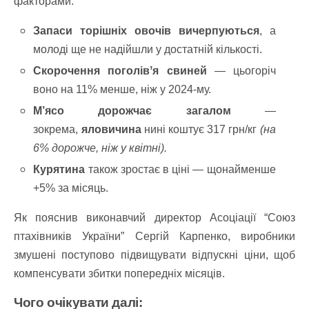
факторами:
Запаси торішніх овочів вичерпуються
, а
молоді ще не надійшли у достатній кількості.
Скорочення поголівʼя свиней
— цьогоріч
воно на 11% менше, ніж у 2024-му.
М’ясо дорожчає загалом
—
зокрема,
яловичина
нині коштує 317 грн/кг
(на
6% дорожче, ніж у квітні).
Курятина
також зростає в ціні — щонайменше
+5% за місяць.
Як пояснив виконавчий директор Асоціації “Союз
птахівників України” Сергій Карпенко, виробники
змушені поступово підвищувати відпускні ціни, щоб
компенсувати збитки попередніх місяців.
Чого очікувати далі: