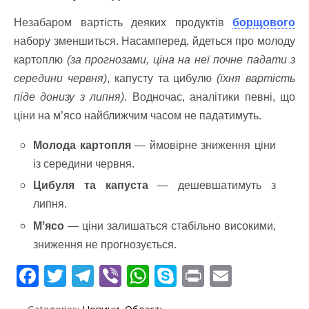
Незабаром вартість деяких продуктів
борщового
набору зменшиться. Насамперед, йдеться про молоду
картоплю
(за прогнозами, ціна на неї почне падати з
середини червня)
, капусту та цибулю
(їхня вартість
піде донизу з липня)
. Водночас, аналітики певні, що
ціни на мʼясо найближчим часом не падатимуть.
Молода картопля
— ймовірне зниження ціни
із середини червня.
Цибуля та капуста
— дешевшатимуть з
липня.
Мʼясо
— ціни залишаться стабільно високими,
зниження не прогнозується.
F
T
T
Vi
W
S
Pr
E
ac
w
el
b
h
k
in
m