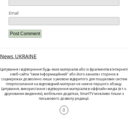
Email
News UKRAINE
Цитування і відтворення будь-яких матеріалів або їх фрагментів в Інтернеті
з веб-сайта "Ізюм Інформаційний" або його каналів і сторінок в
соцмережах дозволено лише з умовою відкритого для пошукових систем
гіперпосилання на відповідний матеріал не нижче першого абзацу.
Цитування, використання і відтворення матеріалів в оффлайн-медіа (в т.ч.
друкованих виданнях), мобільних додатках, SmartTV можливо тільки з
письмового дозволу редакції.