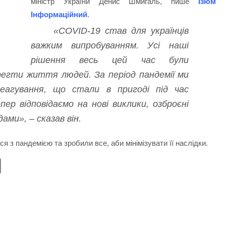
міністр України Денис Шмигаль, пише
Ізюм
Інформаційний
.
«COVID-19 став для українців
важким випробуванням. Усі наші
рішення весь цей час були
регти життя людей. За період пандемії ми
реагування, що стали в пригоді під час
пер відповідаємо на нові виклики, озброєні
ми», – сказав він.
я з пандемією та зробили все, аби мінімізувати її наслідки.
E
m
ail