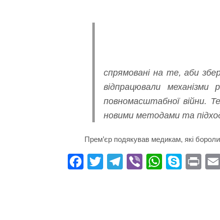
спрямовані на те, аби збе
відпрацювали механізми 
повномасштабної війни. Те
новими методами та підхода
Прем’єр подякував медикам, які боролис
Fa
T
Te
Vi
W
S
Pr
ce
wi
le
be
ha
ky
in
bo
tte
gr
r
ts
pe
t
ok
r
a
A