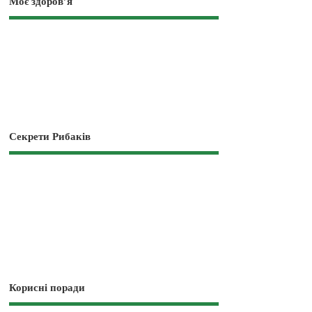
Моє здоров’я
Секрети Рибаків
Корисні поради