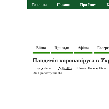
Головна
Новини
Про Ізюм
К
Війна
Пригоди
Афіша
Галере
Пандемія коронавіруса в Ук
Город Изюм
27.06.2023
Анонс
,
Новини
,
Област
Просмотрели: 560