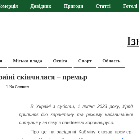
омерція
Довідник
Пригоди
Статті
Готелі
Із
я
Міська влада
Освіта
Спорт
Область
раїні скінчилася – премьр
ь
No Comment
В Україні з суботи, 1 липня 2023 року, Уряд
припиняє дію карантину та режиму надзвичайної
ситуації у зв’язку з пандемією коронавіруса.
Про це на засіданні Кабміну сказав прем’єр-