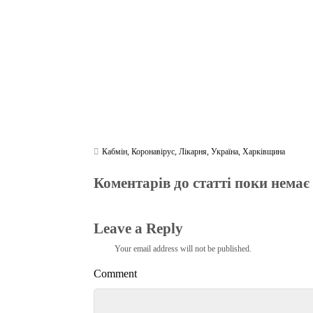
m
pp
Кабмін
,
Коронавірус
,
Лікарня
,
Україна
,
Харківщина
Коментарів до статті поки немає
Leave a Reply
Your email address will not be published.
Comment