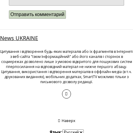
News UKRAINE
Цитування і відтворення будь-яких матеріалів або їх фрагментів в Інтернеті
з веб-сайта "Ізюм Інформаційний" або його каналів і сторінок в
соцмережах дозволено лише з умовою відкритого для пошукових систем
гіперпосилання на відповідний матеріал не нижче першого абзацу.
Цитування, використання і відтворення матеріалів в оффлайн-медіа (в т.ч.
друкованих виданнях), мобільних додатках, SmartTV можливо тільки з
письмового дозволу редакції.
Наверх
Язык: