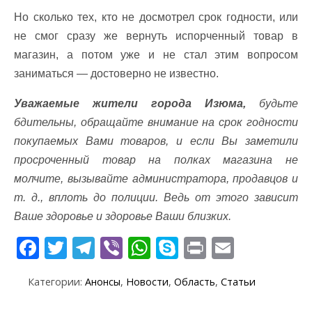
Но сколько тех, кто не досмотрел срок годности, или
не смог сразу же вернуть испорченный товар в
магазин, а потом уже и не стал этим вопросом
заниматься — достоверно не известно.
Уважаемые жители города Изюма,
будьте
бдительны, обращайте внимание на срок годности
покупаемых Вами товаров, и если Вы заметили
просроченный товар на полках магазина не
молчите, вызывайте администратора, продавцов и
т. д., вплоть до полиции. Ведь от этого зависит
Ваше здоровье и здоровье Ваши близких.
F
T
T
Vi
W
S
Pr
E
ac
w
el
b
h
k
in
m
Категории:
Анонсы
,
Новости
,
Область
,
Статьи
e
itt
e
er
at
y
t
ai