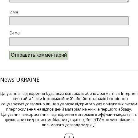
Имя
E-mail
News UKRAINE
Цитування і відтворення будь-яких матеріалів або їх фрагментів в Інтернеті
з веб-сайта "Ізюм Інформаційний" або його каналів і сторінок в
соцмережах дозволено лише з умовою відкритого для пошукових систем
гіперпосилання на відповідний матеріал не нижче першого абзацу.
Цитування, використання і відтворення матеріалів в оффлайн-медіа (в т.ч.
друкованих виданнях), мобільних додатках, SmartTV можливо тільки з
письмового дозволу редакції.