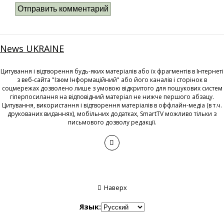
News UKRAINE
Цитування і відтворення будь-яких матеріалів або їх фрагментів в Інтернеті
з веб-сайта "Ізюм Інформаційний" або його каналів і сторінок в
соцмережах дозволено лише з умовою відкритого для пошукових систем
гіперпосилання на відповідний матеріал не нижче першого абзацу.
Цитування, використання і відтворення матеріалів в оффлайн-медіа (в т.ч.
друкованих виданнях), мобільних додатках, SmartTV можливо тільки з
письмового дозволу редакції.
Наверх
Язык: