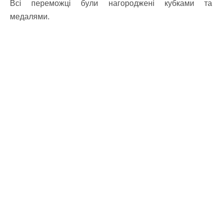
Всі переможці були нагороджені кубками та
медалями.