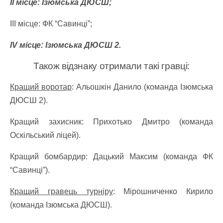
II місце: Ізюмська ДЮСШ;
III місце: ФК “Савинці”;
IV місце: Ізюмська ДЮСШ 2.
Також відзнаку отримали такі гравці:
Кращий воротар
: Альошкін Данило (команда Ізюмська
ДЮСШ 2).
Кращий захисник: Прихотько Дмитро (команда
Оскільський ліцей).
Кращий бомбардир: Дацький Максим (команда ФК
“Савинці”).
Кращий гравець турніру
: Мірошниченко Кирило
(команда Ізюмська ДЮСШ).