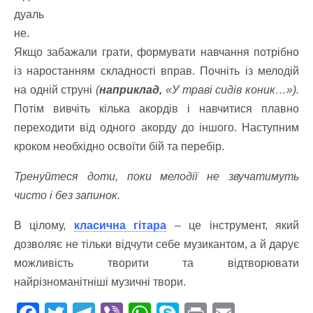
дуаль
не.
Якщо забажали грати, формувати навчання потрібно
із наростанням складності вправ. Почніть із мелодій
на одній струні
(
наприклад,
«У траві сидів коник…»).
Потім вивчіть кілька акордів і навчитися плавно
переходити від одного акорду до іншого. Наступним
кроком необхідно освоїти бій та перебір.
Тренуйтеся доти, поки мелодії не звучатимуть
чисто і без запинок.
В цілому,
класична гітара
– це інструмент, який
дозволяє не тільки відчути себе музикантом, а й дарує
можливість творити та відтворювати
найрізноманітніші музичні твори.