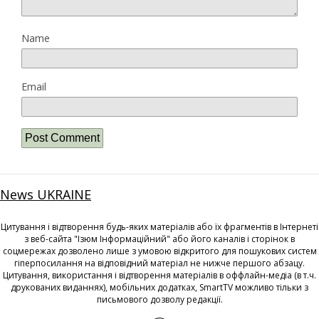
Name
Email
News UKRAINE
Цитування і відтворення будь-яких матеріалів або їх фрагментів в Інтернеті
з веб-сайта "Ізюм Інформаційний" або його каналів і сторінок в
соцмережах дозволено лише з умовою відкритого для пошукових систем
гіперпосилання на відповідний матеріал не нижче першого абзацу.
Цитування, використання і відтворення матеріалів в оффлайн-медіа (в т.ч.
друкованих виданнях), мобільних додатках, SmartTV можливо тільки з
письмового дозволу редакції.