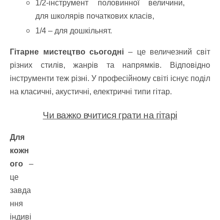
1/2-інструмент половинної величини,
для школярів початкових класів,
1/4 – для дошкільнят.
Гітарне мистецтво сьогодні
– це величезний світ
різних стилів, жанрів та напрямків. Відповідно
інструменти теж різні. У професійному світі існує поділ
на класичні, акустичні, електричні типи гітар.
Чи важко вчитися грати на гітарі
Для
кожн
ого
–
це
завда
ння
індиві