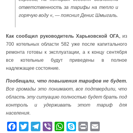
ответственность за тарифы на тепло и
горячую воду «, — пояснил Денис Шмыгаль.
Как сообщил руководитель Харьковской ОГА,
из
700 котельных области 582 уже после капитального
ремонта готовы к эксплуатации, а к концу сентября
все котельные будут приведены в полное
надлежащее состояние.
Пообещали, что повышения тарифов не будет.
Все громады это понимают, все подтвердили, что
область эту ситуацию полностью будет брать под
контроль и удерживать этот тариф для
населения.
F
T
T
Vi
W
S
Pr
E