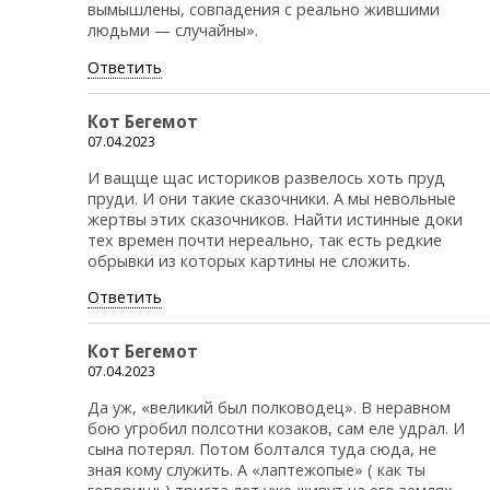
вымышлены, совпадения с реально жившими
людьми — случайны».
Ответить
Кот Бегемот
07.04.2023
И ващще щас историков развелось хоть пруд
пруди. И они такие сказочники. А мы невольные
жертвы этих сказочников. Найти истинные доки
тех времен почти нереально, так есть редкие
обрывки из которых картины не сложить.
Ответить
Кот Бегемот
07.04.2023
Да уж, «великий был полководец». В неравном
бою угробил полсотни козаков, сам еле удрал. И
сына потерял. Потом болтался туда сюда, не
зная кому служить. А «лаптежопые» ( как ты