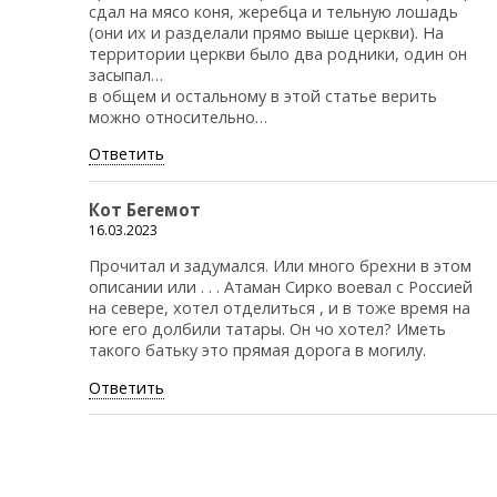
сдал на мясо коня, жеребца и тельную лошадь
(они их и разделали прямо выше церкви). На
территории церкви было два родники, один он
засыпал…
в общем и остальному в этой статье верить
можно относительно…
Ответить
Кот Бегемот
16.03.2023
Прочитал и задумался. Или много брехни в этом
описании или . . . Атаман Сирко воевал с Россией
на севере, хотел отделиться , и в тоже время на
юге его долбили татары. Он чо хотел? Иметь
такого батьку это прямая дорога в могилу.
Ответить