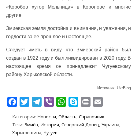
«Коробов хутор Мельница» в Коропове и многие
другие.
Змиевская земля достойна и внимания, и уважения, и
гордости за ее прошлое и настоящее.
Следует иметь в виду, что Змиевский район был
создан в 1922 году и был ликвидирован в 2020 году. В
настоящее время он принадлежит Чугуевскому
району Харьковской области.
Источник: UkrBlog
F
T
T
Vi
W
S
Pr
E
ac
w
el
b
h
k
in
m
Категории:
Новости
,
Область
,
Справочник
e
itt
e
er
at
y
t
ai
Теги:
Змиёв
,
История
,
Северский Донец
,
Украина
,
b
er
gr
s
p
l
Харьковщина
,
Чугуев