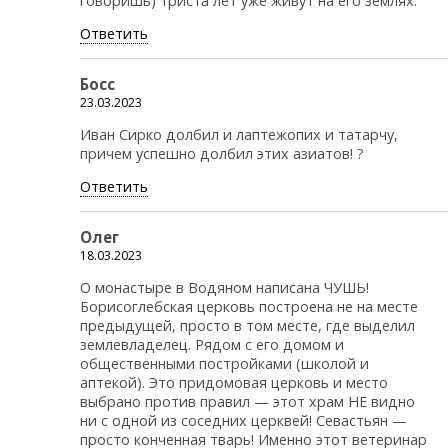
говоришь) триста лет уже живут на его землях.
Ответить
Босс
23.03.2023
Иван Сирко долбил и лаптежопих и татарчу,
причем успешно долбил этих азиатов! ?
Ответить
Олег
18.03.2023
О монастыре в Водяном написана ЧУШЬ!
Борисоглебская церковь построена не на месте
предыдущей, просто в том месте, где выделил
землевладелец. Рядом с его домом и
общественными постройками (школой и
аптекой). Это придомовая церковь и место
выбрано против правил — этот храм НЕ видно
ни с одной из соседних церквей! Севастьян —
просто конченная тварь! Именно этот ветеринар