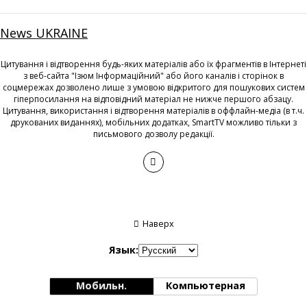
News UKRAINE
Цитування і відтворення будь-яких матеріалів або їх фрагментів в Інтернеті
з веб-сайта "Ізюм Інформаційний" або його каналів і сторінок в
соцмережах дозволено лише з умовою відкритого для пошукових систем
гіперпосилання на відповідний матеріал не нижче першого абзацу.
Цитування, використання і відтворення матеріалів в оффлайн-медіа (в т.ч.
друкованих виданнях), мобільних додатках, SmartTV можливо тільки з
письмового дозволу редакції.
Наверх
Язык:
Мобильн.
Компьютерная