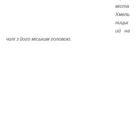
міста
Хмель
ницьк
ий на
чолі з його міським головою.