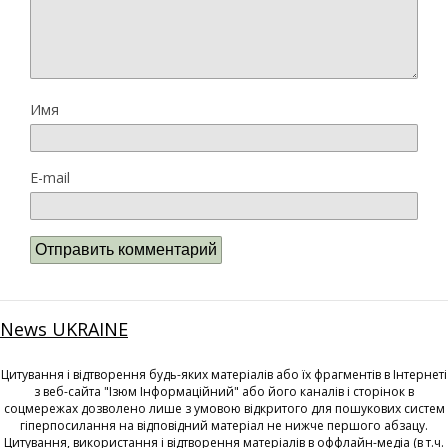
Имя
E-mail
News UKRAINE
Цитування і відтворення будь-яких матеріалів або їх фрагментів в Інтернеті
з веб-сайта "Ізюм Інформаційний" або його каналів і сторінок в
соцмережах дозволено лише з умовою відкритого для пошукових систем
гіперпосилання на відповідний матеріал не нижче першого абзацу.
Цитування, використання і відтворення матеріалів в оффлайн-медіа (в т.ч.