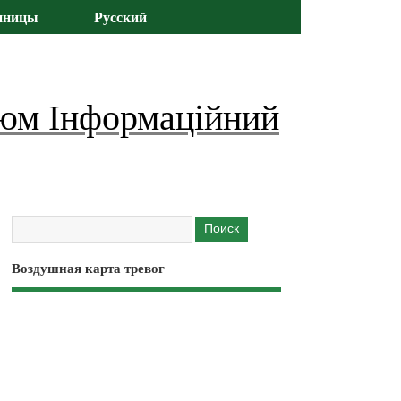
иницы
Русский
юм Інформаційний
Воздушная карта тревог