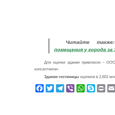
Читайте такж
помещения у города за 3
Для оценки здания привлекли – ООО 
консалтинга».
Здание гостиницы
оценили в 2,602 млн
Fa
T
Te
Vi
W
S
Pr
ce
wi
le
be
ha
ky
in
bo
tte
gr
r
ts
pe
t
ok
r
a
A