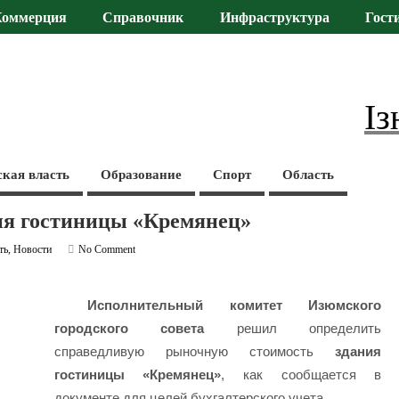
Коммерция
Справочник
Инфраструктура
Гост
Із
ская власть
Образование
Спорт
Область
ния гостиницы «Кремянец»
ть
,
Новости
No Comment
Исполнительный комитет Изюмского
городского совета
решил определить
справедливую рыночную стоимость
здания
гостиницы «Кремянец»
, как сообщается в
документе для целей бухгалтерского учета.