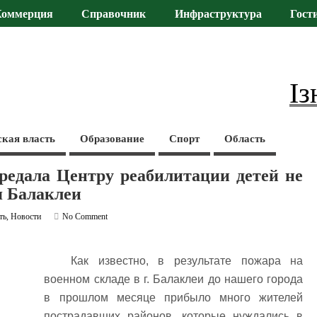
Коммерция
Справочник
Инфраструктура
Гост
Із
ская власть
Образование
Спорт
Область
редала Центру реабилитации детей не
я Балаклеи
ть
,
Новости
No Comment
Как известно, в результате пожара на
военном складе в г. Балаклеи до нашего города
в прошлом месяце прибыло много жителей
пострадавших районов, которые нуждались в