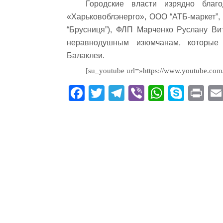
Городские власти изрядно благ
«Харьковоблэнерго», ООО “АТБ-маркет”,
“Брусниця”), ФЛП Марченко Руслану В
неравнодушным изюмчанам, которые
Балаклеи.
[su_youtube url=»https://www.youtube.
Fa
T
Te
Vi
W
S
Pr
ce
wi
le
be
ha
ky
in
bo
tte
gr
r
ts
pe
t
ok
r
a
A
m
pp