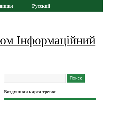
иницы
Русский
юм Інформаційний
Воздушная карта тревог