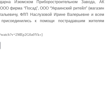
одарна Изюмском Приборостроительном Завода, АК
 ООО фирма “Посад”, ООО “Украинский ритейл” (магазин
итальевичу, ФЛП Наслузовой Ирине Валерьевне и всем
 присоединились к помощи пострадавшим жителям
com/watch?v=2MEp2G0a0Yk»]
E
m
ail