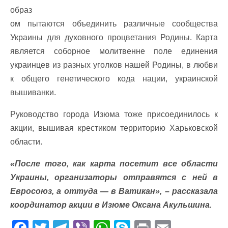
образ
ом пытаются объединить различные сообщества
Украины для духовного процветания Родины. Карта
является соборное молитвенне поле единения
украинцев из разных уголков нашей Родины, в любви
к общего генетического кода нации, украинской
вышиванки.
Руководство города Изюма тоже присоединилось к
акции, вышивая крестиком территорию Харьковской
области.
«После того, как карта посетит все области
Украины, организаторы отправятся с ней в
Евросоюз, а оттуда — в Ватикан», – рассказала
координатор акции в Изюме Оксана Акульшина.
F
T
T
Vi
W
S
Pr
E