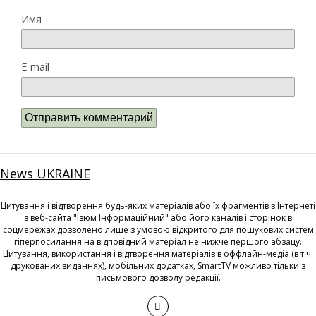
Имя
E-mail
News UKRAINE
Цитування і відтворення будь-яких матеріалів або їх фрагментів в Інтернеті
з веб-сайта "Ізюм Інформаційний" або його каналів і сторінок в
соцмережах дозволено лише з умовою відкритого для пошукових систем
гіперпосилання на відповідний матеріал не нижче першого абзацу.
Цитування, використання і відтворення матеріалів в оффлайн-медіа (в т.ч.
друкованих виданнях), мобільних додатках, SmartTV можливо тільки з
письмового дозволу редакції.