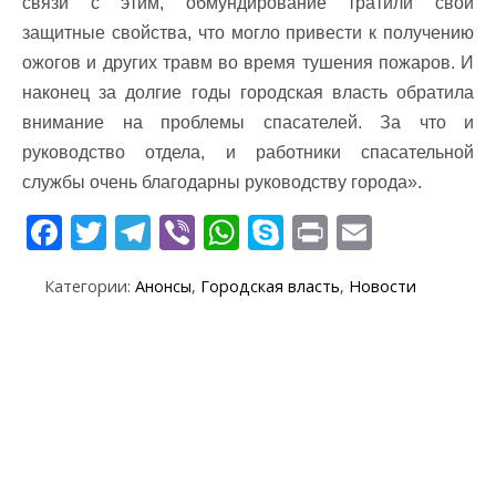
связи с этим, обмундирование тратили свои
защитные свойства, что могло привести к получению
ожогов и других травм во время тушения пожаров. И
наконец за долгие годы городская власть обратила
внимание на проблемы спасателей. За что и
руководство отдела, и работники спасательной
службы очень благодарны руководству города».
F
T
T
Vi
W
S
Pr
E
ac
w
el
b
h
k
in
m
Категории:
Анонсы
,
Городская власть
,
Новости
e
itt
e
er
at
y
t
ai
b
er
gr
s
p
l
o
a
A
e
o
m
p
k
p