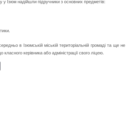
су у Ізюм надійшли підручники з основних предметів:
тики.
ередньо в Ізюмській міській територіальній громаді та ще не
 класного керівника або адміністрації свого ліцею.
E
m
ail