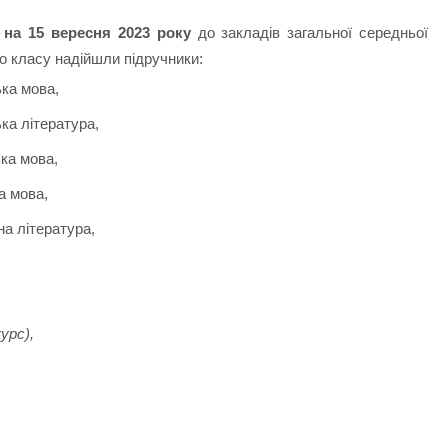
 на 15 вересня 2023 року
до закладів загальної середньої
го класу надійшли підручники:
ька мова,
ка література,
ька мова,
а мова,
на література,
урс),