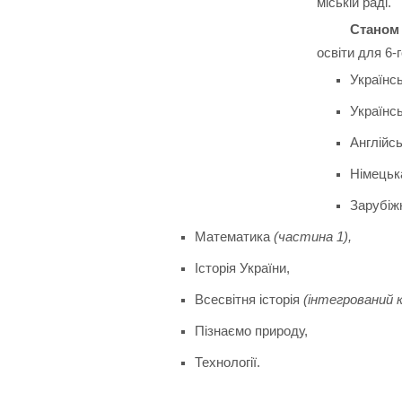
міській раді.
Станом
освіти для 6-
Українс
Українсь
Англійс
Німецьк
Зарубіж
Математика
(частина 1),
Історія України,
Всесвітня історія
(інтегрований к
Пізнаємо природу,
Технології.