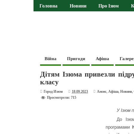
Головна
Новини
Про Ізюм
К
Війна
Пригоди
Афіша
Галере
Дітям Ізюма привезли підру
класу
Город Изюм
18.09.2023
Анонс
,
Афіша
,
Новини
,
Просмотрели: 715
У Ізюм п
До Ізюм
програмами