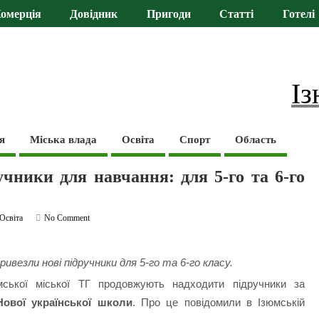
омерція
Довідник
Пригоди
Статті
Готелі
Із
я
Міська влада
Освіта
Спорт
Область
чники для навчання: для 5-го та 6-го
Освіта
No Comment
ривезли нові підручники для 5-го та 6-го класу.
ської міської ТГ продовжують надходити підручники за
Нової української школи
. Про це повідомили в Ізюмській