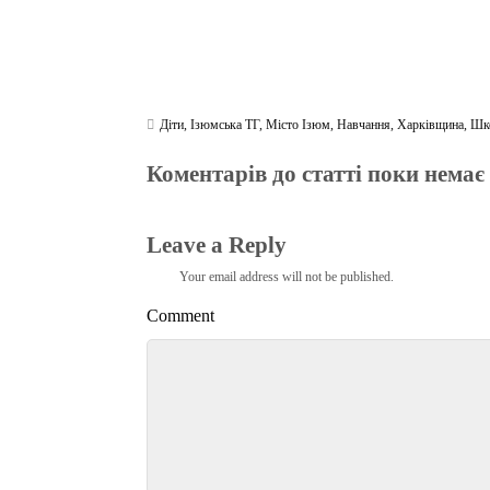
Діти
,
Ізюмська ТГ
,
Місто Ізюм
,
Навчання
,
Харківщина
,
Шко
Коментарів до статті поки немає
Leave a Reply
Your email address will not be published.
Comment