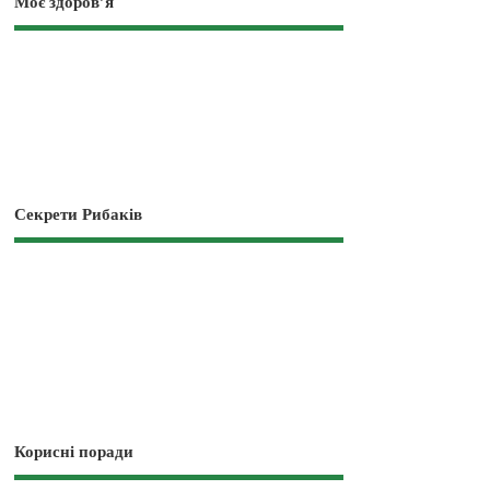
Моє здоров’я
Секрети Рибаків
Корисні поради