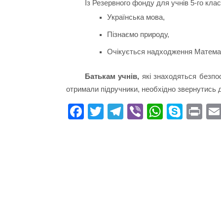
Із Резервного фонду для учнів 5-го кла
Українська мова,
Пізнаємо природу,
Очікується надходження Матема
Батькам учнів,
які знаходяться безпос
отримали підручники, необхідно звернутись до
Fa
T
Te
Vi
W
S
Pr
ce
wi
le
be
ha
ky
in
bo
tte
gr
r
ts
pe
t
ok
r
a
A
m
pp