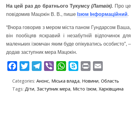
На цей раз до братнього Тукумсу
(Латвія).
Про це
повідомив Мацокін В. В., пише
Ізюм Інформаційний
.
“Вчора говорив з мером міста паном Гундарсом Ваша,
він пообіцяв яскравий і незабутній відпочинок для
маленьких ізюмчан яким буде опікуватись особисто”, –
додав заступник мера Мацокін.
F
T
T
Vi
W
S
Pr
E
ac
w
el
b
h
k
in
m
Categories:
Анонс
,
Міська влада
,
Новини
,
Область
e
itt
e
er
at
y
t
ai
Tags:
Діти
,
Заступник мера
,
Місто Ізюм
,
Харківщина
b
er
gr
s
p
l
o
a
A
e
o
m
p
k
p