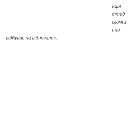
ація
дітей
Ізюмщ
ини
відбуває на відпочинок.