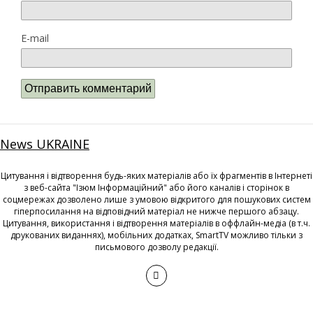
E-mail
News UKRAINE
Цитування і відтворення будь-яких матеріалів або їх фрагментів в Інтернеті
з веб-сайта "Ізюм Інформаційний" або його каналів і сторінок в
соцмережах дозволено лише з умовою відкритого для пошукових систем
гіперпосилання на відповідний матеріал не нижче першого абзацу.
Цитування, використання і відтворення матеріалів в оффлайн-медіа (в т.ч.
друкованих виданнях), мобільних додатках, SmartTV можливо тільки з
письмового дозволу редакції.