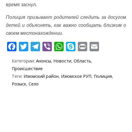
время заснул.
Полиция призывает родителей следить за досугом
детей и объяснять, как важно сообщать близким о
своем местонахождении.
F
T
T
Vi
W
S
Pr
E
ac
w
el
b
h
k
in
m
Категории:
Анонсы
,
Новости
,
Область
,
e
itt
e
er
at
y
t
ai
Происшествие
b
er
gr
s
p
l
Теги:
Изюмский район
,
Изюмское РУП
,
Полиция
,
o
a
A
e
Розыск
,
Село
o
m
p
k
p