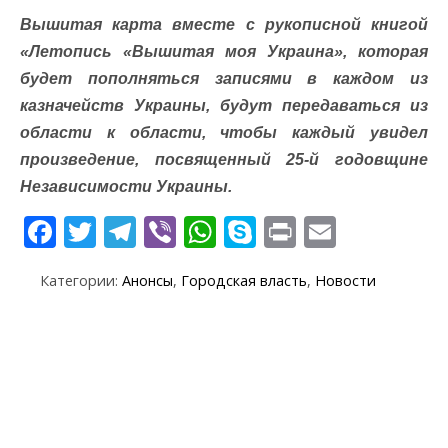
Вышитая карта вместе с рукописной книгой
«Летопись «Вышитая моя Украина», которая
будет пополняться записями в каждом из
казначейств Украины, будут передаваться из
области к области, чтобы каждый увидел
произведение, посвященный 25-й годовщине
Независимости Украины.
F
T
T
Vi
W
S
Pr
E
ac
w
el
b
h
k
in
m
Категории:
Анонсы
,
Городская власть
,
Новости
e
itt
e
er
at
y
t
ai
b
er
gr
s
p
l
o
a
A
e
o
m
p
k
p