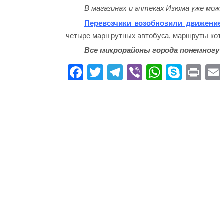
В магазинах и аптеках Изюма уже мо
Перевозчики возобновили движение
четыре маршрутных автобуса, маршруты кот
Все микрорайоны города понемногу
Fa
T
Te
Vi
W
S
Pr
ce
wi
le
be
ha
ky
in
bo
tte
gr
r
ts
pe
t
ok
r
a
A
m
pp