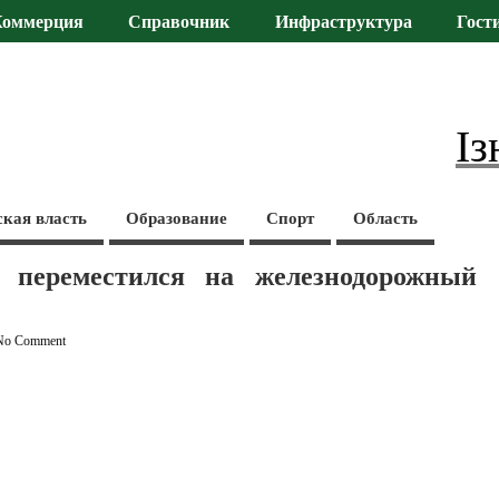
Коммерция
Справочник
Инфраструктура
Гост
Із
ская власть
Образование
Спорт
Область
 переместился на железнодорожный
No Comment