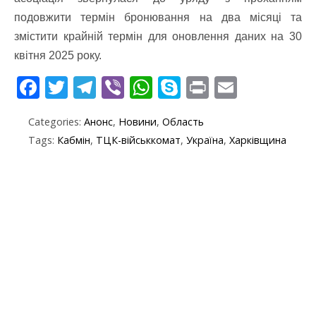
подовжити термін бронювання на два місяці та
змістити крайній термін для оновлення даних на 30
квітня 2025 року.
F
T
T
Vi
W
S
Pr
E
ac
w
el
b
h
k
in
m
Categories:
Анонс
,
Новини
,
Область
e
itt
e
er
at
y
t
ai
Tags:
Кабмін
,
ТЦК-військкомат
,
Україна
,
Харківщина
b
er
gr
s
p
l
o
a
A
e
o
m
p
k
p