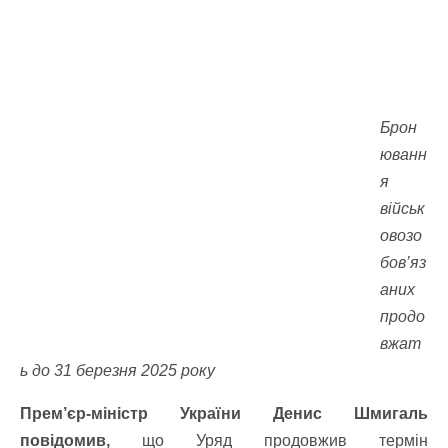
Брон
юванн
я
військ
овозо
бов’яз
аних
продо
вжат
ь до 31 березня 2025 року
Прем’єр-міністр України Денис Шмигаль
повідомив,
що Уряд продовжив термін