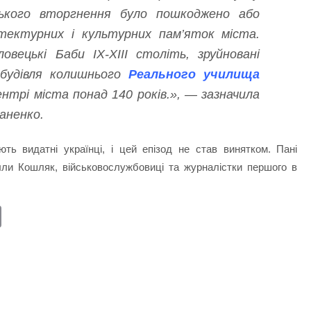
йського вторгнення було пошкоджено або
тектурних і культурних пам’яток міста.
вецькі Баби IX-XIII століть, зруйновані
 будівля колишнього
Реального училища
ентрі міста понад 140 років.», — зазначила
аненко.
ють видатні українці, і цей епізод не став винятком. Пані
лли Кошляк, військовослужбовиці та журналістки першого в
E
m
ail