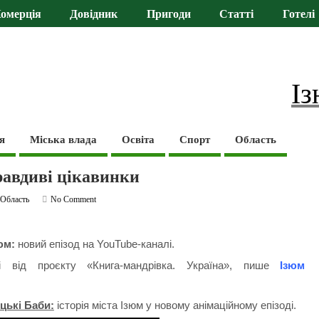
омерція
Довідник
Пригоди
Статті
Готелі
Із
я
Міська влада
Освіта
Спорт
Область
равдиві цікавинки
,
Область
No Comment
юм:
новий епізод на YouTube-каналі.
 від проєкту «Книга-мандрівка. Україна», пише
Ізюм
цькі Баби:
історія міста Ізюм у новому анімаційному епізоді.