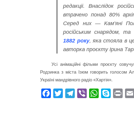
редакціі. Внаслідок росі
втрачено понад 80% архі
Серед них — Кам’яні Поло
російським снарядом, та
1882 року
, яка стояла в ц
авторка проєкту Ірина Тар
Усі анімаційні фільми проєкту озвучу
Родзинка з міста Ізюм говорить голосом А
Україні мандрівного радіо «Хартія».
Fa
T
Te
Vi
W
S
Pr
ce
wi
le
be
ha
ky
in
bo
tte
gr
r
ts
pe
t
ok
r
a
A
m
pp