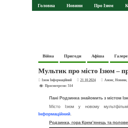
Головна
Новини
Про Ізюм
К
Війна
Пригоди
Афіша
Галере
Мультик про місто Ізюм – п
Ізюм Інформаційний
21.10.2024
Анонс
,
Новини
Просмотрели: 514
Пані Родзинка знайомить з містом Із
Місто Ізюм у новому мультфільмі
Інформаційний
.
Родзинка, гора Крем’янець та полове