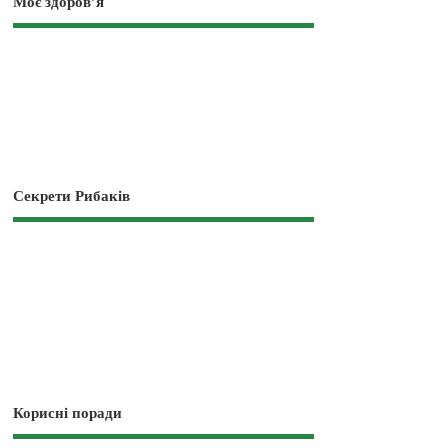
Моє здоров’я
Секрети Рибаків
Корисні поради