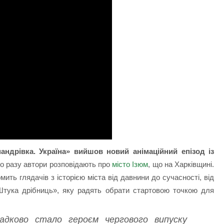
андрівка. Україна» вийшов новий анімаційний епізод із
о разу автори розповідають про
місто Ізюм
, що на Харківщині.
ть глядачів з історією міста від давнини до сучасності, від
Штука дрібниць», яку радять обрати стартовою точкою для
адково стало героєм чергового випуску