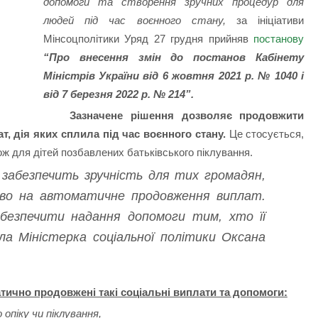
допомоги та створення зручних процедур для
людей під час воєнного стану,
за ініціативи
Мінсоцполітики Уряд 27 грудня прийняв
постанову
“Про внесення змін до постанов Кабінету
Міністрів України від 6 жовтня 2021 р. № 1040 і
від 7 березня 2022 р. № 214”.
Зазначене рішення дозволяє продовжити
, дія яких сплила під час воєнного стану.
Це стосується,
кож для дітей позбавлених батьківського піклування.
 забезпечить зручність для тих громадян,
аво на автоматичне продовження виплат.
безпечити надання допомоги тим, хто її
ила Міністерка соціальної політики Оксана
атично продовжені такі соціальні виплати та допомоги:
опіку чи піклування,