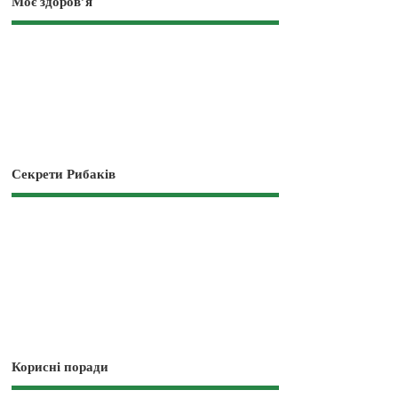
Моє здоров’я
Секрети Рибаків
Корисні поради