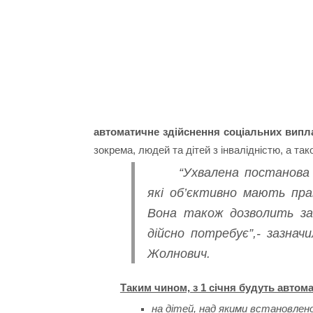
автоматичне здійснення соціальних виплат
зокрема, людей та дітей з інвалідністю, а та
“Ухвалена постанова
які об’єктивно мають пр
Вона також дозволить за
дійсно потребує”,- зазнач
Жолнович.
Таким чином, з 1 січня будуть автом
на дітей, над якими встановлено 