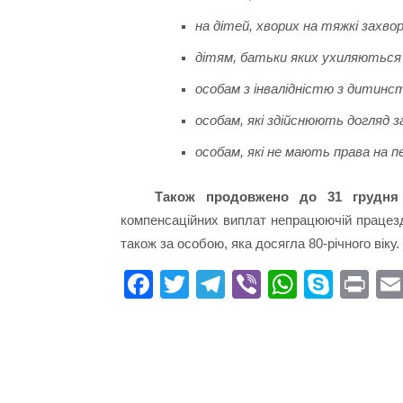
на дітей, хворих на тяжкі захво
дітям, батьки яких ухиляються 
особам з інвалідністю з дитинст
особам, які здійснюють догляд за
особам, які не мають права на п
Також продовжено до 31 грудня
компенсаційних виплат непрацюючій працездат
також за особою, яка досягла 80-річного віку.
Fa
T
Te
Vi
W
S
Pr
ce
wi
le
be
ha
ky
in
bo
tte
gr
r
ts
pe
t
ok
r
a
A
m
pp