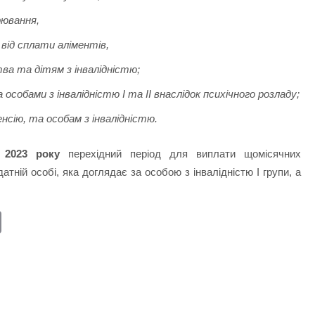
рювання,
від сплати аліментів,
ва та дітям з інвалідністю;
 особами з інвалідністю І та ІІ внаслідок психічного розладу;
енсію, та особам з інвалідністю.
 2023 року
перехідний період для виплати щомісячних
ній особі, яка доглядає за особою з інвалідністю I групи, а
E
m
ail