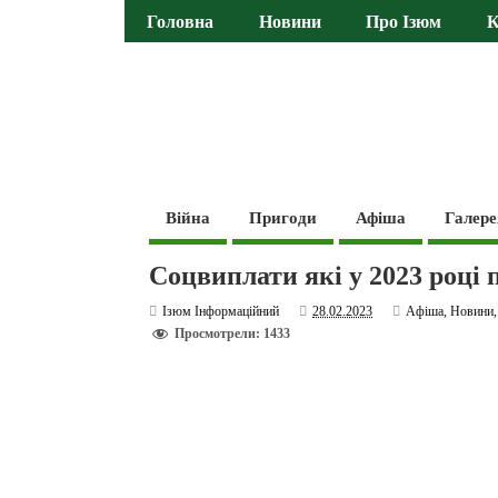
Головна
Новини
Про Ізюм
К
Війна
Пригоди
Афіша
Галере
Соцвиплати які у 2023 році
Ізюм Інформаційний
28.02.2023
Афіша
,
Новини
Просмотрели: 1433