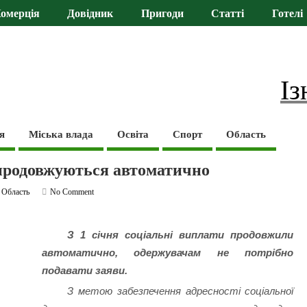
омерція
Довідник
Пригоди
Статті
Готелі
Із
я
Міська влада
Освіта
Спорт
Область
 продовжуються автоматично
,
Область
No Comment
З 1 січня соціальні виплати продовжили
автоматично, одержувачам не потрібно
подавати заяви.
З метою забезпечення адресності соціальної