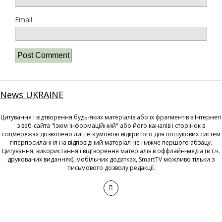
Email
News UKRAINE
Цитування і відтворення будь-яких матеріалів або їх фрагментів в Інтернеті
з веб-сайта "Ізюм Інформаційний" або його каналів і сторінок в
соцмережах дозволено лише з умовою відкритого для пошукових систем
гіперпосилання на відповідний матеріал не нижче першого абзацу.
Цитування, використання і відтворення матеріалів в оффлайн-медіа (в т.ч.
друкованих виданнях), мобільних додатках, SmartTV можливо тільки з
письмового дозволу редакції.