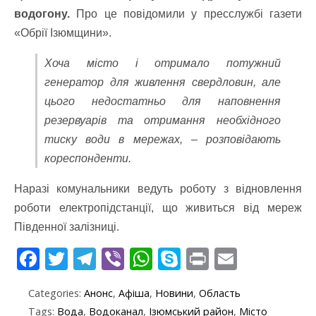
водогону.
Про це повідомили у пресслужбі газети
«Обрії Ізюмщини».
Хоча місто і отримало потужний
генератор для живлення свердловин, але
цього недостатньо для наповнення
резервуарів та отримання необхідного
тиску води в мережах, – розповідають
кореспонденти.
Наразі комунальники ведуть роботу з відновлення
роботи електропідстанції, що живиться від мереж
Південної залізниці.
F
T
T
Vi
W
S
Pr
E
ac
w
el
b
h
k
in
m
Categories:
Анонс
,
Афіша
,
Новини
,
Область
e
itt
e
er
at
y
t
ai
Tags:
Вода
,
Водоканал
,
Ізюмський район
,
Місто