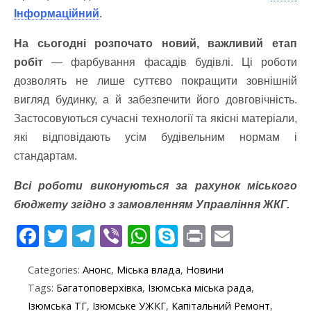
Інформаційний
.
На сьогодні розпочато новий, важливий етап
робіт
— фарбування фасадів будівлі. Ці роботи
дозволять не лише суттєво покращити зовнішній
вигляд будинку, а й забезпечити його довговічність.
Застосовуються сучасні технології та якісні матеріали,
які відповідають усім будівельним нормам і
стандартам.
Всі роботи виконуються за рахунок міського
бюджету згідно з замовленням Управління ЖКГ.
F
T
T
Vi
W
S
Pr
E
ac
w
el
b
h
k
in
m
Categories:
Анонс
,
Міська влада
,
Новини
e
itt
e
er
at
y
t
ai
Tags:
Багатоповерхівка
,
Ізюмська міська рада
,
b
er
gr
s
p
l
Ізюмська ТГ
,
Ізюмське УЖКГ
,
Капітальний Ремонт
,