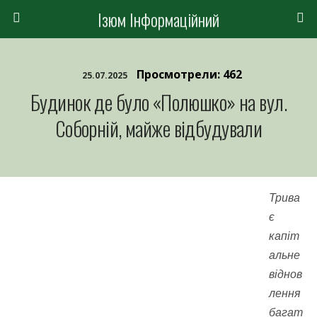
Ізюм Інформаційний
Просмотрели: 462
25.07.2025
Будинок де було «Полюшко» на вул.
Соборній, майже відбудували
Трива
є
капіт
альне
віднов
лення
багат