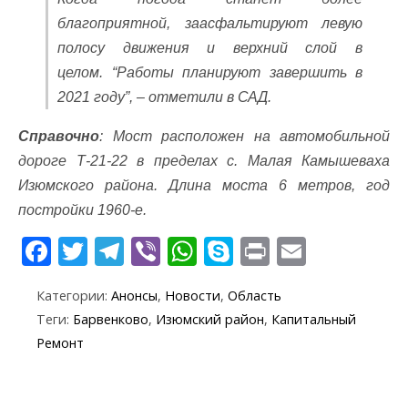
благоприятной, заасфальтируют левую
полосу движения и верхний слой в
целом. “Работы планируют завершить в
2021 году”, – отметили в САД.
Справочно
: Мост расположен на автомобильной
дороге Т-21-22 в пределах с. Малая Камышеваха
Изюмского района. Длина моста 6 метров, год
постройки 1960-е.
F
T
T
Vi
W
S
Pr
E
ac
w
el
b
h
k
in
m
Категории:
Анонсы
,
Новости
,
Область
e
itt
e
er
at
y
t
ai
Теги:
Барвенково
,
Изюмский район
,
Капитальный
b
er
gr
s
p
l
Ремонт
o
a
A
e
o
m
p