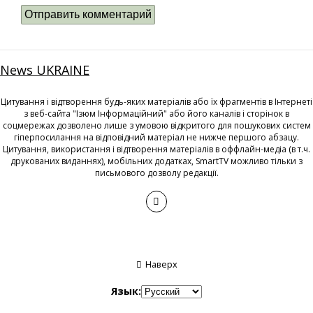
News UKRAINE
Цитування і відтворення будь-яких матеріалів або їх фрагментів в Інтернеті
з веб-сайта "Ізюм Інформаційний" або його каналів і сторінок в
соцмережах дозволено лише з умовою відкритого для пошукових систем
гіперпосилання на відповідний матеріал не нижче першого абзацу.
Цитування, використання і відтворення матеріалів в оффлайн-медіа (в т.ч.
друкованих виданнях), мобільних додатках, SmartTV можливо тільки з
письмового дозволу редакції.
Наверх
Язык: