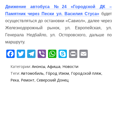
Движение автобуса №24 «Городской ДК –
Памятник через Пески ул. Василия Стуса»
будет
осуществляться до остановки «Савиол», далее через
Железнодорожный рынок, ул. Европейская, ул.
Генерала Недбайло, ул. Осторовского, дальше по
маршруту.
F
T
T
Vi
W
S
Pr
E
ac
w
el
b
h
k
in
m
Категории:
Анонсы
,
Афиша
,
Новости
e
itt
e
er
at
y
t
ai
Теги:
Автомобиль
,
Го́род Изюм
,
Городской пляж
,
b
er
gr
s
p
l
Река
,
Ремонт
,
Северский Донец
o
a
A
e
o
m
p
k
p