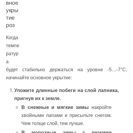
вное
укры
тие
роз
Когда
темпе
ратур
а
будет стабильно держаться на уровне -5…-7°C,
начинайте основное укрытие:
Уложите длинные побеги на слой лапника,
пригнув их к земле.
В снежные и мягкие зимы
накройте
хвойными лапами и присыпьте снегом.
Чем толще слой, тем лучше.
В морозные зимы с резкими