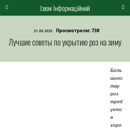
Ізюм Інформаційний
Просмотрели: 738
21.09.2025
Лучшие советы по укрытию роз на зиму
Боль
шинс
тву
роз
треб
уетс
я
хоро