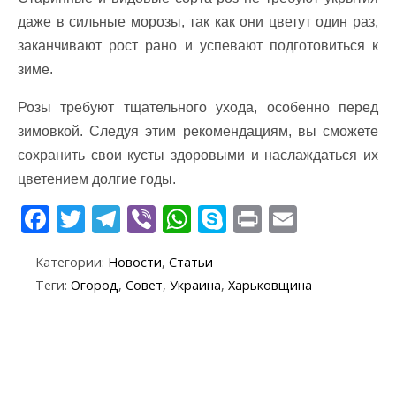
даже в сильные морозы, так как они цветут один раз,
заканчивают рост рано и успевают подготовиться к
зиме.
Розы требуют тщательного ухода, особенно перед
зимовкой. Следуя этим рекомендациям, вы сможете
сохранить свои кусты здоровыми и наслаждаться их
цветением долгие годы.
F
T
T
Vi
W
S
Pr
E
ac
w
el
b
h
k
in
m
Категории:
Новости
,
Статьи
e
itt
e
er
at
y
t
ai
Теги:
Огород
,
Совет
,
Украина
,
Харьковщина
b
er
gr
s
p
l
o
a
A
e
o
m
p
k
p