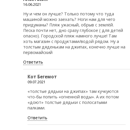
16.06.2021
Ну и чем он лучше? Только потому что туда
машиной можно заехать? Ноги нам для чего
придуманы? Пляж ужасный, обрыв с землёй.
Песка почти нет, дно сразу глубокое ( для детей
опасно). Городской пляж намного лучше! Там
хоть магазин с продуктами/водой рядом. Ну а
толстым дяденькам на джипах, конечно лучше на
первомайский
Ответить
Кот Бегемот
09.07.2021
«толстые дядьки на джипах» там кучкуются
что-бы попить «огненной воды». А их потом
«доют» толстые дядьки с полосатыми
палками.
Ответить