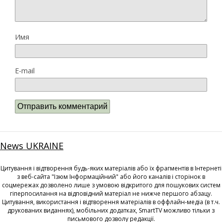
Имя
E-mail
News UKRAINE
Цитування і відтворення будь-яких матеріалів або їх фрагментів в Інтернеті
з веб-сайта "Ізюм Інформаційний" або його каналів і сторінок в
соцмережах дозволено лише з умовою відкритого для пошукових систем
гіперпосилання на відповідний матеріал не нижче першого абзацу.
Цитування, використання і відтворення матеріалів в оффлайн-медіа (в т.ч.
друкованих виданнях), мобільних додатках, SmartTV можливо тільки з
письмового дозволу редакції.