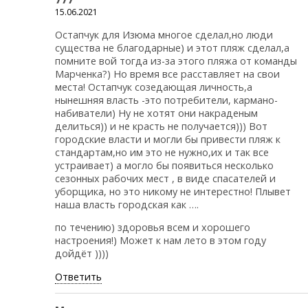
15.06.2021
Остапчук для Изюма многое сделал,но люди
существа не благодарные) и этот пляж сделал,а
помните вой тогда из-за этого пляжа от команды
Марченка?) Но время все расставляет на свои
места! Остапчук созедающая личность,а
нынешняя власть -это потребители, кармано-
набиватели) Ну не хотят они накраденым
делиться)) и не красть не получается))) Вот
городские власти и могли бы привести пляж к
стандартам,но им это не нужно,их и так все
устраивает) а могло бы появиться несколько
сезонных рабочих мест , в виде спасателей и
уборщика, но это никому не интерестно! Плывет
наша власть городская как ….
по течению) здоровья всем и хорошего
настроения!) Может к нам лето в этом году
дойдёт ))))
Ответить