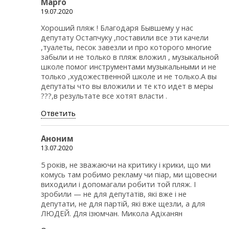
Марго
19.07.2020
Хороший пляж ! Благодаря Бывшему у нас
депутату Остапчуку ,поставили все эти качели
,туалеты, песок завезли и про которого многие
забыли и не только в пляж вложил , музыкальной
школе помог инструментами музыкальными и не
только ,художественной школе и не только.А вы
депутаты что вы вложили и те кто идет в меры
???,в результате все хотят власти .
Ответить
Аноним
13.07.2020
5 років, не зважаючи на критику і крики, що ми
комусь там робимо рекламу чи піар, ми щовесни
виходили і допомагали робити той пляж. І
зробили — не для депутатів, які вже і не
депутати, не для партій, які вже щезли, а для
ЛЮДЕЙ. Для ізюмчан. Микола Адіханян