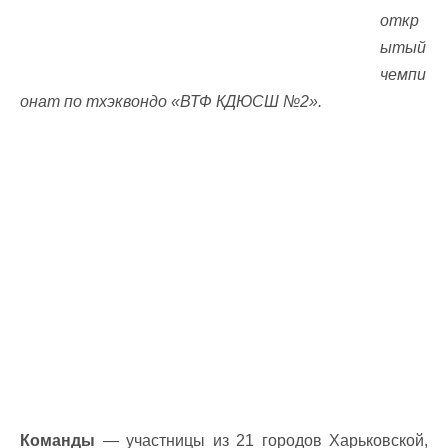
откр
ытый
чемпи
онат по тхэквондо «ВТФ КДЮСШ №2».
Команды
— участницы из 21 городов Харьковской,