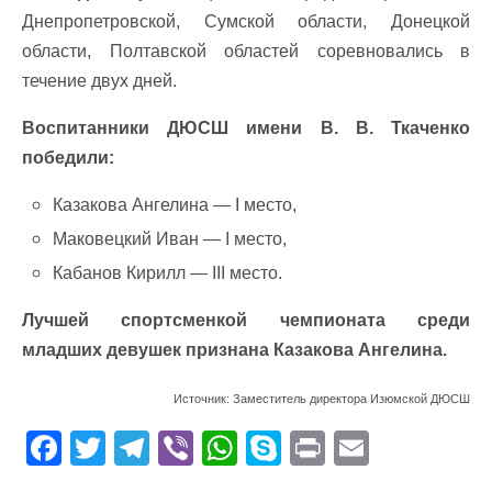
Днепропетровской, Сумской области, Донецкой
области, Полтавской областей соревновались в
течение двух дней.
Воспитанники ДЮСШ имени В. В. Ткаченко
победили:
Казакова Ангелина — I место,
Маковецкий Иван — I место,
Кабанов Кирилл — III место.
Лучшей спортсменкой чемпионата среди
младших девушек признана Казакова Ангелина.
Источник: Заместитель директора Изюмской ДЮСШ
F
T
T
Vi
W
S
Pr
E
ac
w
el
b
h
k
in
m