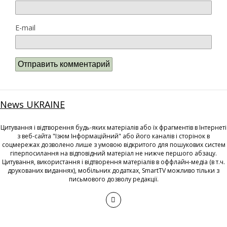
E-mail
News UKRAINE
Цитування і відтворення будь-яких матеріалів або їх фрагментів в Інтернеті
з веб-сайта "Ізюм Інформаційний" або його каналів і сторінок в
соцмережах дозволено лише з умовою відкритого для пошукових систем
гіперпосилання на відповідний матеріал не нижче першого абзацу.
Цитування, використання і відтворення матеріалів в оффлайн-медіа (в т.ч.
друкованих виданнях), мобільних додатках, SmartTV можливо тільки з
письмового дозволу редакції.